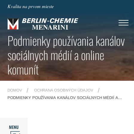
Kvalita na prvom mieste
Podmienky používania kanálov
sociálnych médií a online
komunít
DOMOV
OCHRANA OSOBNÝCH ÚDAJOV
PODMIENKY POUŽÍVANIA KANÁLOV SOCIÁLNYCH MÉDIÍ A
ONLINE KOMUNÍT
MENU