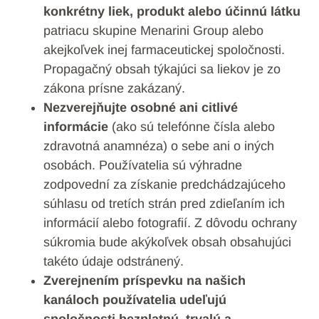
konkrétny liek, produkt alebo účinnú látku
patriacu skupine Menarini Group alebo
akejkoľvek inej farmaceutickej spoločnosti.
Propagačný obsah týkajúci sa liekov je zo
zákona prísne zakázaný.
Nezverejňujte osobné ani citlivé
informácie
(ako sú telefónne čísla alebo
zdravotná anamnéza) o sebe ani o iných
osobách. Používatelia sú výhradne
zodpovední za získanie predchádzajúceho
súhlasu od tretích strán pred zdieľaním ich
informácií alebo fotografií. Z dôvodu ochrany
súkromia bude akýkoľvek obsah obsahujúci
takéto údaje odstránený.
Zverejnením príspevku na našich
kanáloch používatelia udeľujú