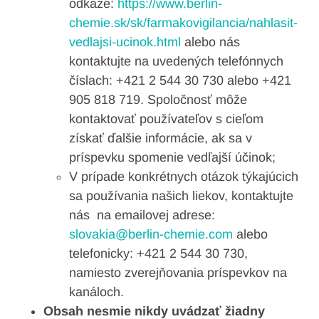
odkaze:
https://www.berlin-
chemie.sk/sk/farmakovigilancia/nahlasit-
vedlajsi-ucinok.html
alebo nás
kontaktujte na uvedených telefónnych
číslach: +421 2 544 30 730 alebo +421
905 818 719. Spoločnosť môže
kontaktovať používateľov s cieľom
získať ďalšie informácie, ak sa v
príspevku spomenie vedľajší účinok;
V prípade konkrétnych otázok týkajúcich
sa používania našich liekov, kontaktujte
nás na emailovej adrese:
slovakia@berlin-chemie.com
alebo
telefonicky: +421 2 544 30 730,
namiesto zverejňovania príspevkov na
kanáloch.
Obsah nesmie nikdy uvádzať žiadny