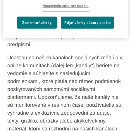
Vážime si vašu angažovanosť a podporujeme
Nastavenia súborov cookie
otvorený, rešpektujúci dialóg. Keďže však
pôsobíme vo vysoko regulovanom odvetví,
Zamietnuť všetky
Prijať všetky súbory cookie
musíme zabezpečiť, aby všetky interakcie zostali
bezpečné a v súlade s platnými zákonmi a
predpismi.
Účasťou na našich kanáloch sociálnych médií a v
online komunitách (ďalej len „kanály“) beriete na
vedomie a súhlasíte s nasledujúcimi
podmienkami, ktoré platia nad rámec podmienok
poskytovaných samotnými sociálnymi
platformami. Upozorňujeme, že naše kanály nie
sú monitorované v reálnom čase; používatelia sú
výhradne a exkluzívne zodpovední za údaje,
texty, grafiku, obrázky alebo akýkoľvek iný
materiál, ktorý sa rozhodnú na našich kanáloch