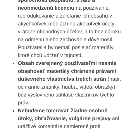
spoločnosti bezplatnú, trvalú a
neobmedzenú licenciu
na používanie,
reprodukovanie a zdieľanie ich obsahu v
akýchkoľvek médiách na akékoľvek účely,
vrátane obchodných účelov, a to bez nároku
na odmenu alebo zachovanie dôvernosti.
Používatelia by nemali posielať materiály,
ktoré chcú udržať v tajnosti.
Obsah zverejnený používateľmi nesmie
obsahovať materiály chránené právami
duševného vlastníctva tretích strán
(napr.
ochranné známky, hudba, videá, obrázky)
bez výslovného súhlasu vlastníkov týchto
práv.
Nebudeme tolerovať žiadne osobné
útoky, obťažovanie, vulgárne prejavy
ani
urážlivé komentáre namierené proti