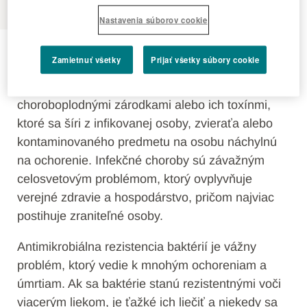
Nastavenia súborov cookie
Infekčné choroby
Zamietnuť všetky
Prijať všetky súbory cookie
Infekčná choroba je ochorenie spôsobené
choroboplodnými zárodkami alebo ich toxínmi,
ktoré sa šíri z infikovanej osoby, zvieraťa alebo
kontaminovaného predmetu na osobu náchylnú
na ochorenie. Infekčné choroby sú závažným
celosvetovým problémom, ktorý ovplyvňuje
verejné zdravie a hospodárstvo, pričom najviac
postihuje zraniteľné osoby.
Antimikrobiálna rezistencia baktérií je vážny
problém, ktorý vedie k mnohým ochoreniam a
úmrtiam. Ak sa baktérie stanú rezistentnými voči
viacerým liekom, je ťažké ich liečiť a niekedy sa