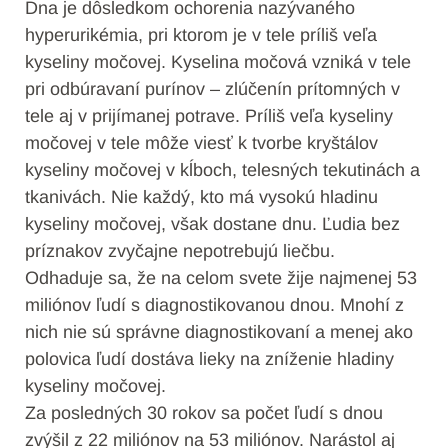
Dna je dôsledkom ochorenia nazývaného
hyperurikémia, pri ktorom je v tele príliš veľa
kyseliny močovej. Kyselina močová vzniká v tele
pri odbúravaní purínov – zlúčenín prítomných v
tele aj v prijímanej potrave. Príliš veľa kyseliny
močovej v tele môže viesť k tvorbe kryštálov
kyseliny močovej v kĺboch, telesných tekutinách a
tkanivách. Nie každý, kto má vysokú hladinu
kyseliny močovej, však dostane dnu. Ľudia bez
príznakov zvyčajne nepotrebujú liečbu.
Odhaduje sa, že na celom svete žije najmenej 53
miliónov ľudí s diagnostikovanou dnou. Mnohí z
nich nie sú správne diagnostikovaní a menej ako
polovica ľudí dostáva lieky na zníženie hladiny
kyseliny močovej.
Za posledných 30 rokov sa počet ľudí s dnou
zvýšil z 22 miliónov na 53 miliónov. Narástol aj