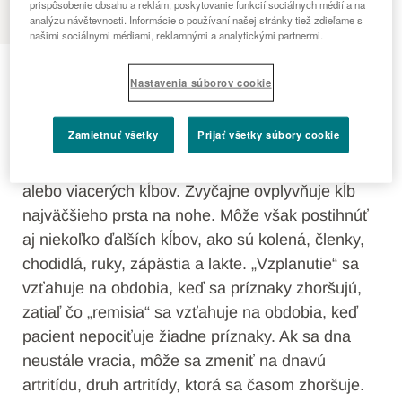
prispôsobenie obsahu a reklám, poskytovanie funkcií sociálnych médií a na
analýzu návštevnosti. Informácie o používaní našej stránky tiež zdieľame s
našimi sociálnymi médiami, reklamnými a analytickými partnermi.
Dna
Nastavenia súborov cookie
Dna je bežný typ zápalovej artritídy, ktorá sa
Zamietnuť všetky
Prijať všetky súbory cookie
vyznačuje náhlymi, intenzívnymi epizódami
bolesti, opuchu, začervenania a citlivosti jedného
alebo viacerých kĺbov. Zvyčajne ovplyvňuje kĺb
najväčšieho prsta na nohe. Môže však postihnúť
aj niekoľko ďalších kĺbov, ako sú kolená, členky,
chodidlá, ruky, zápästia a lakte. „Vzplanutie“ sa
vzťahuje na obdobia, keď sa príznaky zhoršujú,
zatiaľ čo „remisia“ sa vzťahuje na obdobia, keď
pacient nepociťuje žiadne príznaky. Ak sa dna
neustále vracia, môže sa zmeniť na dnavú
artritídu, druh artritídy, ktorá sa časom zhoršuje.