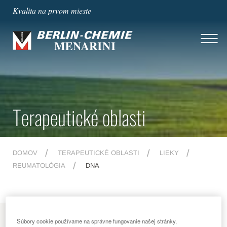
Kvalita na prvom mieste
Terapeutické oblasti
DOMOV
TERAPEUTICKÉ OBLASTI
LIEKY
REUMATOLÓGIA
DNA
MENU
Súbory cookie používame na správne fungovanie našej stránky,