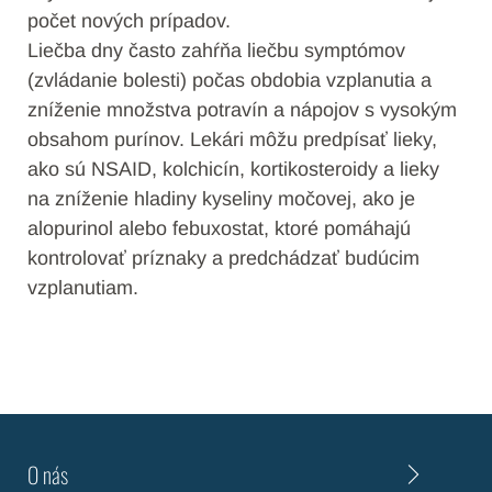
počet nových prípadov.
Liečba dny často zahŕňa liečbu symptómov
(zvládanie bolesti) počas obdobia vzplanutia a
zníženie množstva potravín a nápojov s vysokým
obsahom purínov. Lekári môžu predpísať lieky,
ako sú NSAID, kolchicín, kortikosteroidy a lieky
na zníženie hladiny kyseliny močovej, ako je
alopurinol alebo febuxostat, ktoré pomáhajú
kontrolovať príznaky a predchádzať budúcim
vzplanutiam.
O nás